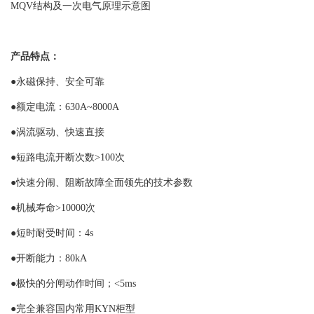
MQV结构及一次电气原理示意图
产品特点：
●永磁保持、安全可靠
●额定电流：630A~8000A
●涡流驱动、快速直接
●短路电流开断次数>100次
●快速分闹、阻断故障全面领先的技术参数
●机械寿命>10000次
●短时耐受时间：4s
●开断能力：80kA
●极快的分闸动作时间；<5ms
●完全兼容国内常用KYN柜型