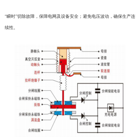
“瞬时”切除故障，保障电网及设备安全；避免电压波动，确保生产连
续性。