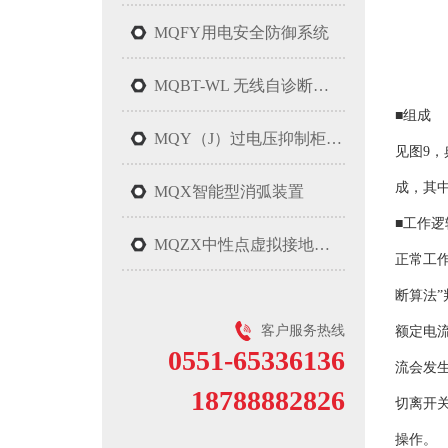
MQFY用电安全防御系统
MQBT-WL 无线自诊断过电压保护系统
■组成
MQY（J）过电压抑制柜(聚优柜)
见图9
成，其
MQX智能型消弧装置
■工作逻
MQZX中性点虚拟接地装置
正常工
断算法
客户服务热线
额定电
0551-65336136
流会发生
18788882826
切离开
操作。