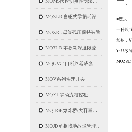
一
MQMS快速切换控制装置（双电源快切装置）
MQZLB 自驱式零损耗深度限流装置
■定义
一种以
MQZRD母线残压保持装置
影响，
MQZLB 零损耗深度限流装置
它非故
MQZR
MQGV出口断路器成套装置
MQV系列快速开关
MQYL零涌流相控柜
MQ-FSR爆炸桥/大容量高速开关装置
MQJD单相接地故障管理系统