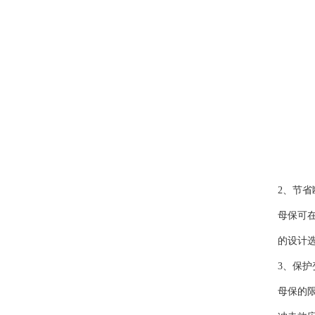
2、节
母保可在
的设计
3、保
母保的