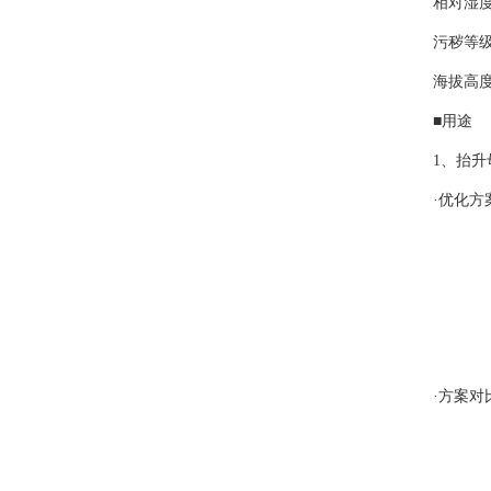
相对湿度
污秽等级
海拔高度
■用途
1、抬
·优化方
·方案对