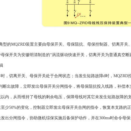
，典型的MQZRD装置主要由母保开关、母保阻抗、母保控制器、切离开
中母保开关为安徽明清制造的“涡流驱动快速开关，切离开关为普通真空断
辑
作时，切离开关、母保开关处于合闸状态；当发生短路故障d时，MQZRD
”判断出故障，立即发出母保开关分闸指令，将母保阻抗投入线路，补偿本
流以内，从而维持了母线的剩余电压，保障母线对其它未发生短路故障的支
至少50%的变化，控制器立即发出母保开关合闸的指令，恢复本支路的正常
关发出分闸指令，协助微机综保实施后备保护动作，并在300ms时命令母