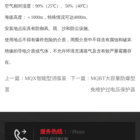
空气相对湿度：90%（25℃）、50%（40℃）
海拔高度：＜1000m，特殊情况可达4000m。
安装地点应具有防御风、雨、沙和防尘设施。
使用地点不得有爆炸危险的介质，周围介质中不得含有腐蚀和破坏
绝缘的导电介质或气体，不允许环境充满蒸气及含有较严重霉菌存
在。
上一篇：
MQX智能型消弧装
下一篇：
MQBT大容量防爆型
置
免维护过电压保护器
服务热线：
/ Phone
0551-65336136